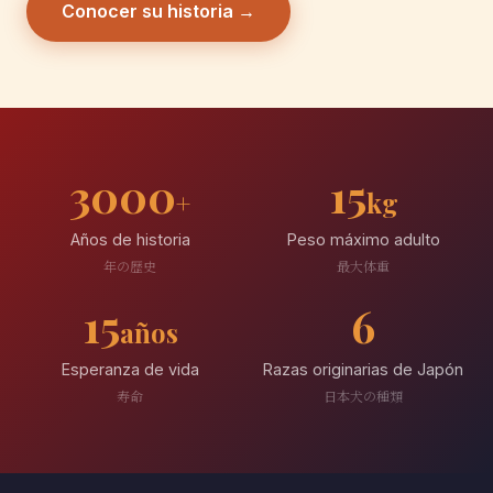
Conocer su historia →
3000
15
+
kg
Años de historia
Peso máximo adulto
年の歴史
最大体重
15
6
años
Esperanza de vida
Razas originarias de Japón
寿命
日本犬の種類