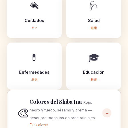
🪮
🩺
Cuidados
Salud
ケア
健康
💊
🎓
Enfermedades
Educación
病気
教育
Colores del Shiba Inu
Rojo,
🎨
negro y fuego, sésamo y crema —
→
descubre todos los colores oficiales
色 · Colores