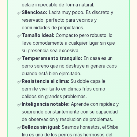
pelaje impecable de forma natural.
Silencioso:
Ladra muy poco. Es discreto y
✅
reservado, perfecto para vecinos y
comunidades de propietarios.
Tamaño ideal:
Compacto pero robusto, lo
✅
lleva cómodamente a cualquier lugar sin que
su presencia sea excesiva.
Temperamento tranquilo:
En casa es un
✅
perro sereno que no destruye ni genera caos
cuando está bien ejercitado.
Resistencia al clima:
Su doble capa le
✅
permite vivir tanto en climas fríos como
cálidos sin grandes problemas.
Inteligencia notable:
Aprende con rapidez y
✅
sorprende constantemente con su capacidad
de observación y resolución de problemas.
Belleza sin igual:
Seamos honestos, el Shiba
✅
Inu es uno de los perros más hermosos del