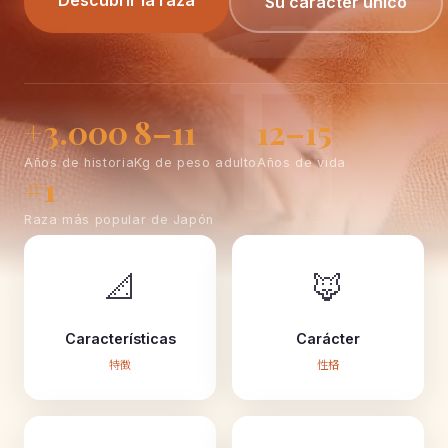
Descubrir la raza
Su carácter único
+3.000
8–11
12–15
Años de historia
Kg de peso adulto
Años de vida
#1
Raza más popular de Japón
📐
🦊
Características
Carácter
特徴
性格