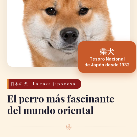
柴犬
Tesoro Nacional
de Japón desde 1932
日本の犬 · La raza japonesa
El perro más fascinante
del mundo oriental
❀