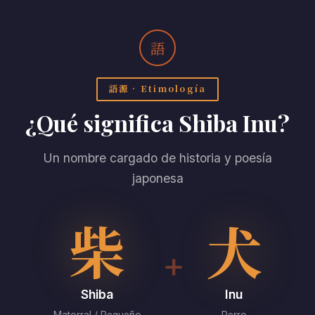
語
語源 · Etimología
¿Qué significa Shiba Inu?
Un nombre cargado de historia y poesía
japonesa
柴
犬
+
Shiba
Inu
Matorral / Pequeño
Perro